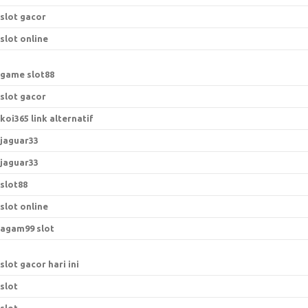
slot gacor
slot online
game slot88
slot gacor
koi365 link alternatif
jaguar33
jaguar33
slot88
slot online
agam99 slot
slot gacor hari ini
slot