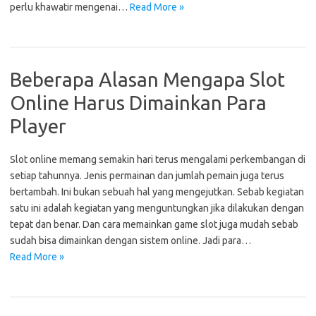
perlu khawatir mengenai…
Read More »
Beberapa Alasan Mengapa Slot
Online Harus Dimainkan Para
Player
Slot online memang semakin hari terus mengalami perkembangan di
setiap tahunnya. Jenis permainan dan jumlah pemain juga terus
bertambah. Ini bukan sebuah hal yang mengejutkan. Sebab kegiatan
satu ini adalah kegiatan yang menguntungkan jika dilakukan dengan
tepat dan benar. Dan cara memainkan game slot juga mudah sebab
sudah bisa dimainkan dengan sistem online. Jadi para…
Read More »