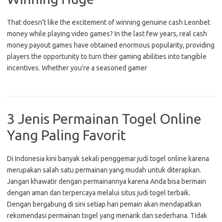
That doesn’t like the excitement of winning genuine cash Leonbet
money while playing video games? In the last few years, real cash
money payout games have obtained enormous popularity, providing
players the opportunity to turn their gaming abilities into tangible
incentives. Whether you’re a seasoned gamer
3 Jenis Permainan Togel Online
Yang Paling Favorit
Di Indonesia kini banyak sekali penggemar judi togel online karena
merupakan salah satu permainan yang mudah untuk diterapkan.
Jangan khawatir dengan permainannya karena Anda bisa bermain
dengan aman dan terpercaya melalui situs judi togel terbaik.
Dengan bergabung di sini setiap hari pemain akan mendapatkan
rekomendasi permainan togel yang menarik dan sederhana. Tidak