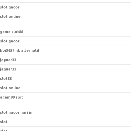
slot gacor
slot online
game slot88
slot gacor
koi365 link alternatif
jaguar33
jaguar33
slot88
slot online
agam99 slot
slot gacor hari ini
slot