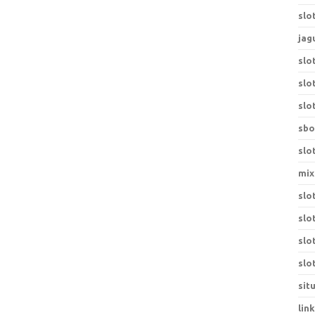
slo
jag
slo
slo
slo
sbo
slo
mix
slo
slo
slo
slo
sit
lin