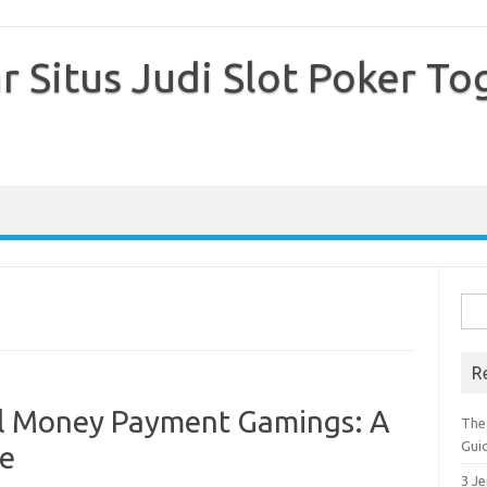
r Situs Judi Slot Poker To
Sea
for:
R
al Money Payment Gamings: A
The
Gui
ge
3 Je