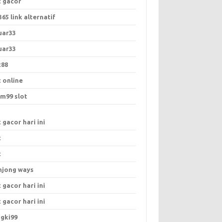
t gacor
365 link alternatif
uar33
uar33
t88
t online
m99 slot
t gacor hari ini
t
t
jong ways
t gacor hari ini
t gacor hari ini
gki99