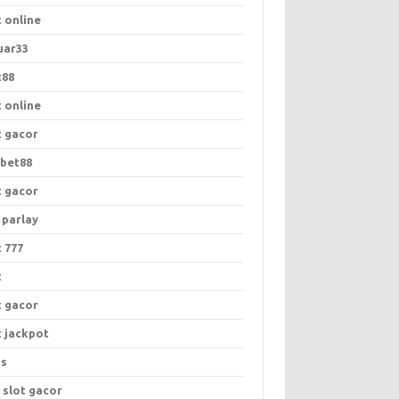
t online
uar33
t88
t online
t gacor
bet88
t gacor
 parlay
t 777
t
t gacor
t jackpot
us
k slot gacor