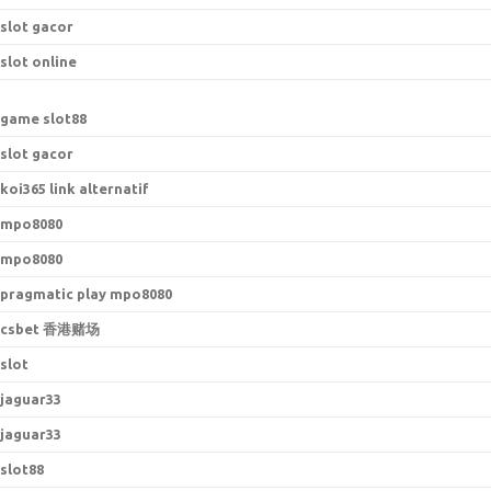
slot gacor
slot online
game slot88
slot gacor
koi365 link alternatif
mpo8080
mpo8080
pragmatic play mpo8080
csbet 香港赌场
slot
jaguar33
jaguar33
slot88