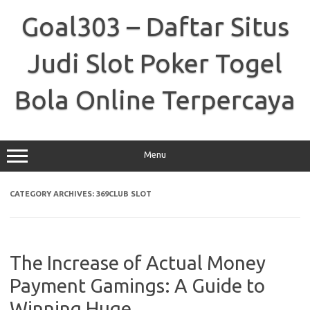
Skip
to
Goal303 – Daftar Situs
content
Judi Slot Poker Togel
Bola Online Terpercaya
Menu
CATEGORY ARCHIVES:
369CLUB SLOT
The Increase of Actual Money
Payment Gamings: A Guide to
Winning Huge