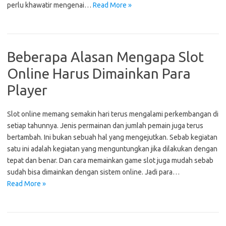
perlu khawatir mengenai…
Read More »
Beberapa Alasan Mengapa Slot
Online Harus Dimainkan Para
Player
Slot online memang semakin hari terus mengalami perkembangan di
setiap tahunnya. Jenis permainan dan jumlah pemain juga terus
bertambah. Ini bukan sebuah hal yang mengejutkan. Sebab kegiatan
satu ini adalah kegiatan yang menguntungkan jika dilakukan dengan
tepat dan benar. Dan cara memainkan game slot juga mudah sebab
sudah bisa dimainkan dengan sistem online. Jadi para…
Read More »