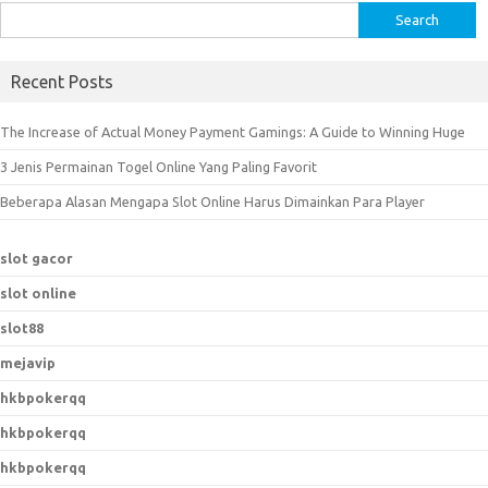
S
e
a
Recent Posts
r
c
The Increase of Actual Money Payment Gamings: A Guide to Winning Huge
h
3 Jenis Permainan Togel Online Yang Paling Favorit
f
o
Beberapa Alasan Mengapa Slot Online Harus Dimainkan Para Player
r
:
slot gacor
slot online
slot88
mejavip
hkbpokerqq
hkbpokerqq
hkbpokerqq