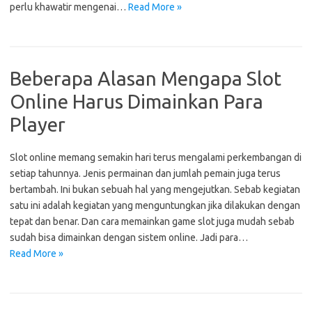
perlu khawatir mengenai…
Read More »
Beberapa Alasan Mengapa Slot
Online Harus Dimainkan Para
Player
Slot online memang semakin hari terus mengalami perkembangan di
setiap tahunnya. Jenis permainan dan jumlah pemain juga terus
bertambah. Ini bukan sebuah hal yang mengejutkan. Sebab kegiatan
satu ini adalah kegiatan yang menguntungkan jika dilakukan dengan
tepat dan benar. Dan cara memainkan game slot juga mudah sebab
sudah bisa dimainkan dengan sistem online. Jadi para…
Read More »