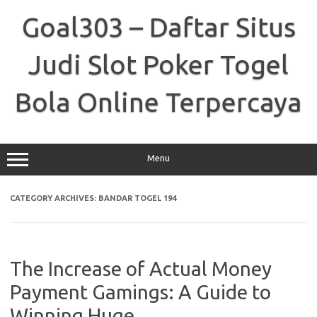
Skip
to
Goal303 – Daftar Situs
content
Judi Slot Poker Togel
Bola Online Terpercaya
Menu
CATEGORY ARCHIVES:
BANDAR TOGEL 194
The Increase of Actual Money
Payment Gamings: A Guide to
Winning Huge