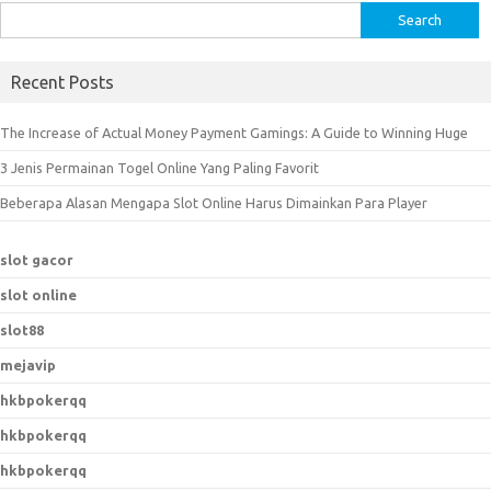
S
e
a
Recent Posts
r
c
The Increase of Actual Money Payment Gamings: A Guide to Winning Huge
h
3 Jenis Permainan Togel Online Yang Paling Favorit
f
o
Beberapa Alasan Mengapa Slot Online Harus Dimainkan Para Player
r
:
slot gacor
slot online
slot88
mejavip
hkbpokerqq
hkbpokerqq
hkbpokerqq