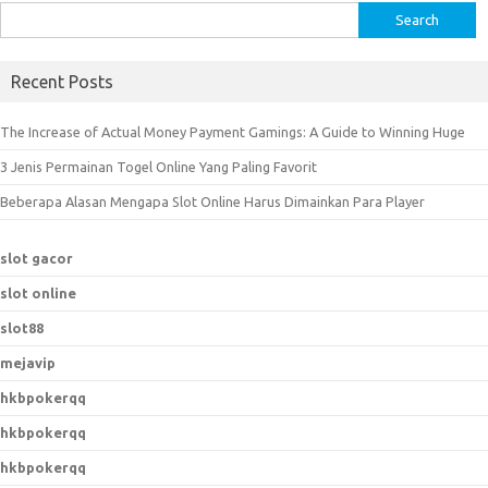
S
e
a
Recent Posts
r
c
The Increase of Actual Money Payment Gamings: A Guide to Winning Huge
h
3 Jenis Permainan Togel Online Yang Paling Favorit
f
o
Beberapa Alasan Mengapa Slot Online Harus Dimainkan Para Player
r
:
slot gacor
slot online
slot88
mejavip
hkbpokerqq
hkbpokerqq
hkbpokerqq