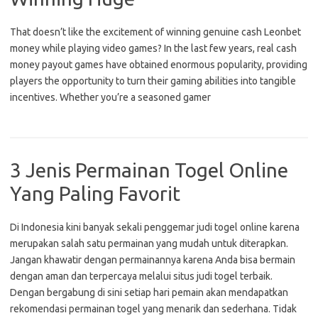
That doesn’t like the excitement of winning genuine cash Leonbet
money while playing video games? In the last few years, real cash
money payout games have obtained enormous popularity, providing
players the opportunity to turn their gaming abilities into tangible
incentives. Whether you’re a seasoned gamer
3 Jenis Permainan Togel Online
Yang Paling Favorit
Di Indonesia kini banyak sekali penggemar judi togel online karena
merupakan salah satu permainan yang mudah untuk diterapkan.
Jangan khawatir dengan permainannya karena Anda bisa bermain
dengan aman dan terpercaya melalui situs judi togel terbaik.
Dengan bergabung di sini setiap hari pemain akan mendapatkan
rekomendasi permainan togel yang menarik dan sederhana. Tidak