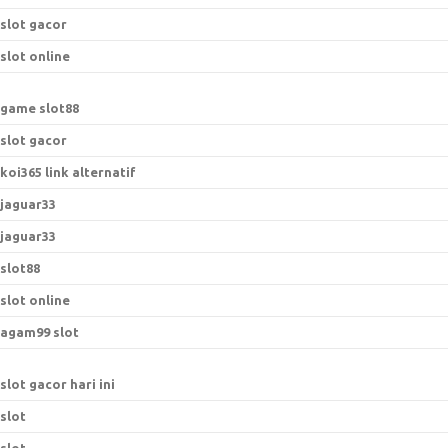
slot gacor
slot online
game slot88
slot gacor
koi365 link alternatif
jaguar33
jaguar33
slot88
slot online
agam99 slot
slot gacor hari ini
slot