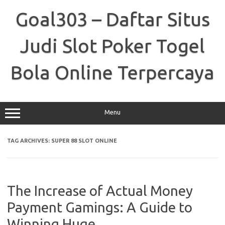
Skip
to
Goal303 – Daftar Situs
content
Judi Slot Poker Togel
Bola Online Terpercaya
Menu
TAG ARCHIVES:
SUPER 88 SLOT ONLINE
The Increase of Actual Money
Payment Gamings: A Guide to
Winning Huge