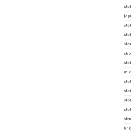
slo
jag
slo
slo
slo
sbo
slo
mix
slo
slo
slo
slo
sit
lin