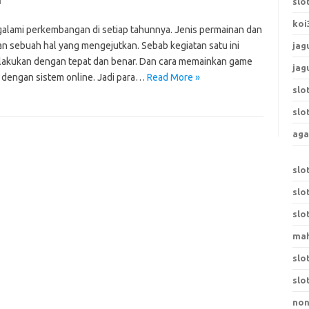
slo
koi
galami perkembangan di setiap tahunnya. Jenis permainan dan
an sebuah hal yang mengejutkan. Sebab kegiatan satu ini
jag
ilakukan dengan tepat dan benar. Dan cara memainkan game
jag
 dengan sistem online. Jadi para…
Read More »
slo
slo
aga
slo
slo
slo
mah
slo
slo
non