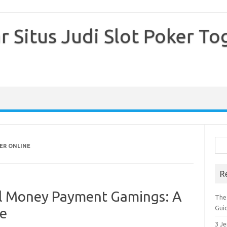
r Situs Judi Slot Poker To
Sea
ER ONLINE
for:
R
al Money Payment Gamings: A
The
Gui
ge
3 Je