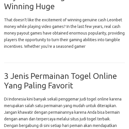
Winning Huge
That doesn’t like the excitement of winning genuine cash Leonbet
money while playing video games? In the last few years, real cash
money payout games have obtained enormous popularity, providing
players the opportunity to turn their gaming abilities into tangible
incentives. Whether you’re a seasoned gamer
3 Jenis Permainan Togel Online
Yang Paling Favorit
Di Indonesia kini banyak sekali penggemar judi togel online karena
merupakan salah satu permainan yang mudah untuk diterapkan.
Jangan khawatir dengan permainannya karena Anda bisa bermain
dengan aman dan terpercaya melalui situs judi togel terbaik.
Dengan bergabung di sini setiap hari pemain akan mendapatkan