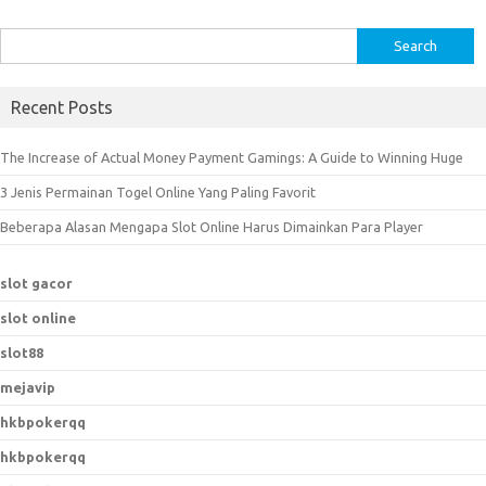
S
e
a
Recent Posts
r
c
The Increase of Actual Money Payment Gamings: A Guide to Winning Huge
h
3 Jenis Permainan Togel Online Yang Paling Favorit
f
o
Beberapa Alasan Mengapa Slot Online Harus Dimainkan Para Player
r
:
slot gacor
slot online
slot88
mejavip
hkbpokerqq
hkbpokerqq