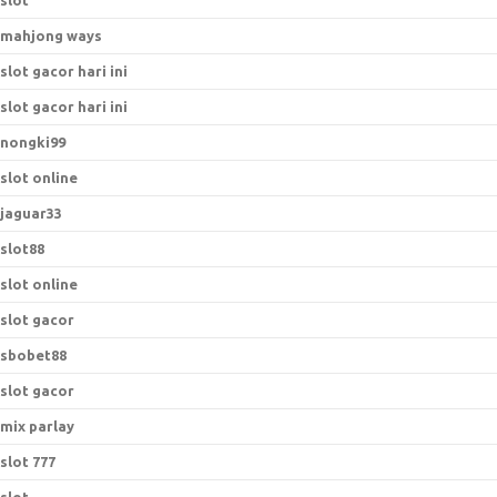
slot
mahjong ways
slot gacor hari ini
slot gacor hari ini
nongki99
slot online
jaguar33
slot88
slot online
slot gacor
sbobet88
slot gacor
mix parlay
slot 777