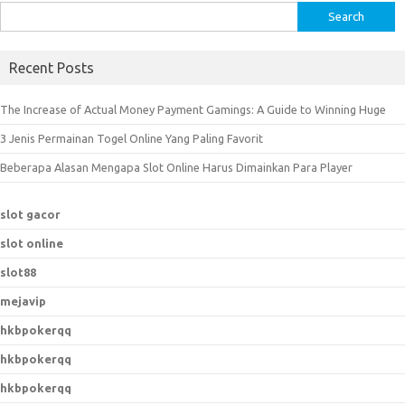
S
e
a
Recent Posts
r
c
The Increase of Actual Money Payment Gamings: A Guide to Winning Huge
h
3 Jenis Permainan Togel Online Yang Paling Favorit
f
o
Beberapa Alasan Mengapa Slot Online Harus Dimainkan Para Player
r
:
slot gacor
slot online
slot88
mejavip
hkbpokerqq
hkbpokerqq
hkbpokerqq