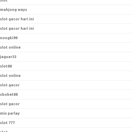
slot
mahjong ways
slot gacor hari ini
slot gacor hari ini
nongki99
slot online
jaguar33
slot88
slot online
slot gacor
sbobet88
slot gacor
mix parlay
slot 777