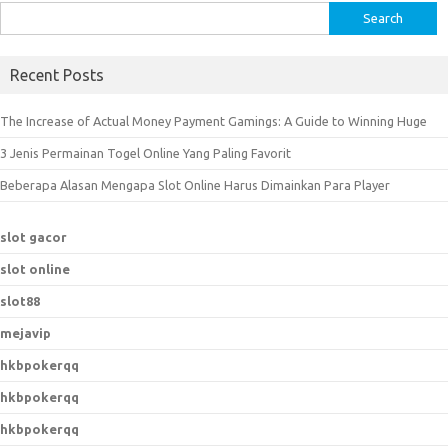
S
e
a
Recent Posts
r
c
The Increase of Actual Money Payment Gamings: A Guide to Winning Huge
h
3 Jenis Permainan Togel Online Yang Paling Favorit
f
o
Beberapa Alasan Mengapa Slot Online Harus Dimainkan Para Player
r
:
slot gacor
slot online
slot88
mejavip
hkbpokerqq
hkbpokerqq
hkbpokerqq