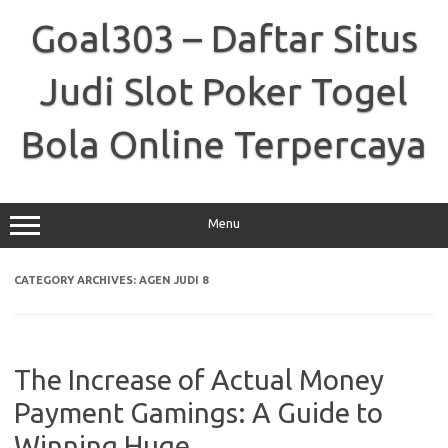
Skip
to
Goal303 – Daftar Situs
content
Judi Slot Poker Togel
Bola Online Terpercaya
Menu
CATEGORY ARCHIVES:
AGEN JUDI 8
The Increase of Actual Money
Payment Gamings: A Guide to
Winning Huge