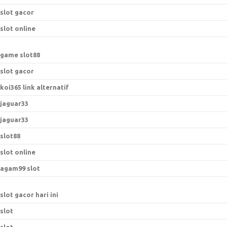
slot gacor
slot online
game slot88
slot gacor
koi365 link alternatif
jaguar33
jaguar33
slot88
slot online
agam99 slot
slot gacor hari ini
slot