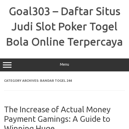
Skip
to
Goal303 – Daftar Situs
content
Judi Slot Poker Togel
Bola Online Terpercaya
Menu
CATEGORY ARCHIVES:
BANDAR TOGEL 244
The Increase of Actual Money
Payment Gamings: A Guide to
Winning Huge