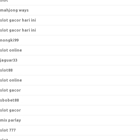
slot
mahjong ways
slot gacor hari ini
slot gacor hari ini
nongki99
slot online
jaguar33
slot88
slot online
slot gacor
sbobet88
slot gacor
mix parlay
slot 777