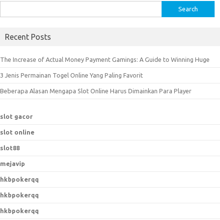
S
e
a
Recent Posts
r
c
The Increase of Actual Money Payment Gamings: A Guide to Winning Huge
h
3 Jenis Permainan Togel Online Yang Paling Favorit
f
o
Beberapa Alasan Mengapa Slot Online Harus Dimainkan Para Player
r
:
slot gacor
slot online
slot88
mejavip
hkbpokerqq
hkbpokerqq
hkbpokerqq