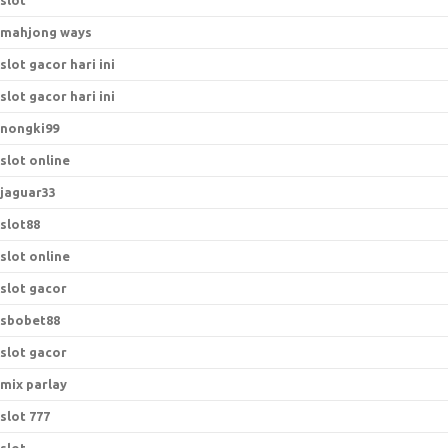
slot
mahjong ways
slot gacor hari ini
slot gacor hari ini
nongki99
slot online
jaguar33
slot88
slot online
slot gacor
sbobet88
slot gacor
mix parlay
slot 777