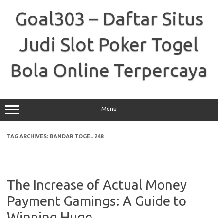
Skip
to
Goal303 – Daftar Situs
content
Judi Slot Poker Togel
Bola Online Terpercaya
Menu
TAG ARCHIVES:
BANDAR TOGEL 248
The Increase of Actual Money
Payment Gamings: A Guide to
Winning Huge