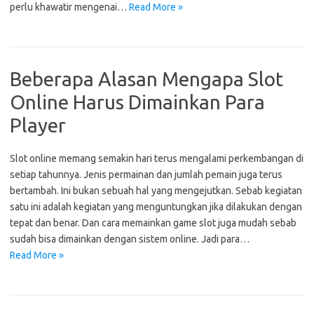
perlu khawatir mengenai…
Read More »
Beberapa Alasan Mengapa Slot
Online Harus Dimainkan Para
Player
Slot online memang semakin hari terus mengalami perkembangan di
setiap tahunnya. Jenis permainan dan jumlah pemain juga terus
bertambah. Ini bukan sebuah hal yang mengejutkan. Sebab kegiatan
satu ini adalah kegiatan yang menguntungkan jika dilakukan dengan
tepat dan benar. Dan cara memainkan game slot juga mudah sebab
sudah bisa dimainkan dengan sistem online. Jadi para…
Read More »