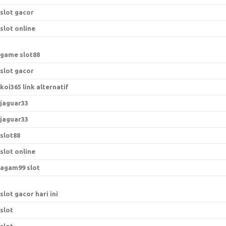
slot gacor
slot online
game slot88
slot gacor
koi365 link alternatif
jaguar33
jaguar33
slot88
slot online
agam99 slot
slot gacor hari ini
slot