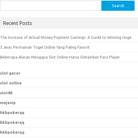
S
e
a
Recent Posts
r
c
The Increase of Actual Money Payment Gamings: A Guide to Winning Huge
h
3 Jenis Permainan Togel Online Yang Paling Favorit
f
o
Beberapa Alasan Mengapa Slot Online Harus Dimainkan Para Player
r
:
slot gacor
slot online
slot88
mejavip
hkbpokerqq
hkbpokerqq
hkbpokerqq