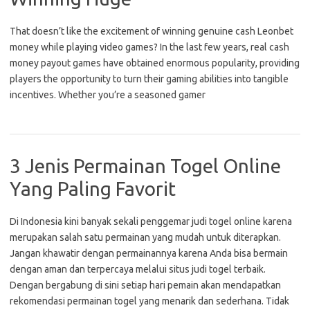
That doesn’t like the excitement of winning genuine cash Leonbet
money while playing video games? In the last few years, real cash
money payout games have obtained enormous popularity, providing
players the opportunity to turn their gaming abilities into tangible
incentives. Whether you’re a seasoned gamer
3 Jenis Permainan Togel Online
Yang Paling Favorit
Di Indonesia kini banyak sekali penggemar judi togel online karena
merupakan salah satu permainan yang mudah untuk diterapkan.
Jangan khawatir dengan permainannya karena Anda bisa bermain
dengan aman dan terpercaya melalui situs judi togel terbaik.
Dengan bergabung di sini setiap hari pemain akan mendapatkan
rekomendasi permainan togel yang menarik dan sederhana. Tidak