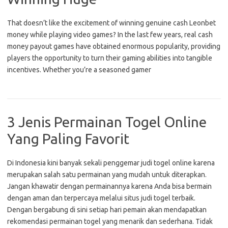
That doesn’t like the excitement of winning genuine cash Leonbet
money while playing video games? In the last few years, real cash
money payout games have obtained enormous popularity, providing
players the opportunity to turn their gaming abilities into tangible
incentives. Whether you’re a seasoned gamer
3 Jenis Permainan Togel Online
Yang Paling Favorit
Di Indonesia kini banyak sekali penggemar judi togel online karena
merupakan salah satu permainan yang mudah untuk diterapkan.
Jangan khawatir dengan permainannya karena Anda bisa bermain
dengan aman dan terpercaya melalui situs judi togel terbaik.
Dengan bergabung di sini setiap hari pemain akan mendapatkan
rekomendasi permainan togel yang menarik dan sederhana. Tidak