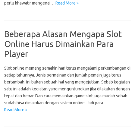
perlu khawatir mengenai…
Read More »
Beberapa Alasan Mengapa Slot
Online Harus Dimainkan Para
Player
Slot online memang semakin hari terus mengalami perkembangan di
setiap tahunnya. Jenis permainan dan jumlah pemain juga terus
bertambah. Ini bukan sebuah hal yang mengejutkan. Sebab kegiatan
satu ini adalah kegiatan yang menguntungkan jika dilakukan dengan
tepat dan benar. Dan cara memainkan game slot juga mudah sebab
sudah bisa dimainkan dengan sistem online. Jadi para…
Read More »