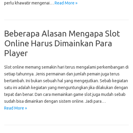
perlu khawatir mengenai…
Read More »
Beberapa Alasan Mengapa Slot
Online Harus Dimainkan Para
Player
Slot online memang semakin hari terus mengalami perkembangan di
setiap tahunnya. Jenis permainan dan jumlah pemain juga terus
bertambah. Ini bukan sebuah hal yang mengejutkan. Sebab kegiatan
satu ini adalah kegiatan yang menguntungkan jika dilakukan dengan
tepat dan benar. Dan cara memainkan game slot juga mudah sebab
sudah bisa dimainkan dengan sistem online. Jadi para…
Read More »