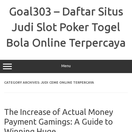
Skip
to
Goal303 – Daftar Situs
content
Judi Slot Poker Togel
Bola Online Terpercaya
Menu
CATEGORY ARCHIVES:
JUDI CEME ONLINE TERPERCAYA
The Increase of Actual Money
Payment Gamings: A Guide to
Winning Huge