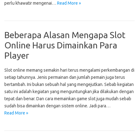
perlu khawatir mengenai…
Read More »
Beberapa Alasan Mengapa Slot
Online Harus Dimainkan Para
Player
Slot online memang semakin hari terus mengalami perkembangan di
setiap tahunnya. Jenis permainan dan jumlah pemain juga terus
bertambah. Ini bukan sebuah hal yang mengejutkan. Sebab kegiatan
satu ini adalah kegiatan yang menguntungkan jika dilakukan dengan
tepat dan benar. Dan cara memainkan game slot juga mudah sebab
sudah bisa dimainkan dengan sistem online. Jadi para…
Read More »