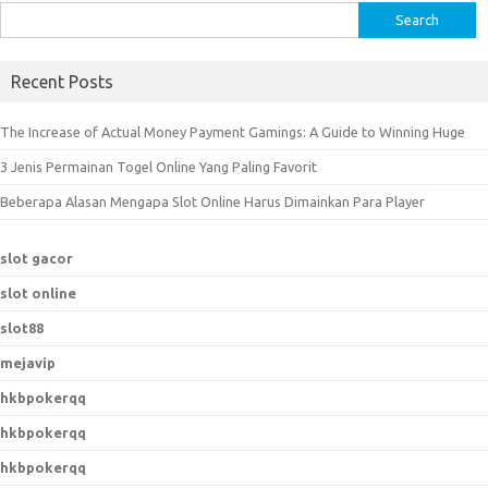
S
e
a
Recent Posts
r
c
The Increase of Actual Money Payment Gamings: A Guide to Winning Huge
h
3 Jenis Permainan Togel Online Yang Paling Favorit
f
o
Beberapa Alasan Mengapa Slot Online Harus Dimainkan Para Player
r
:
slot gacor
slot online
slot88
mejavip
hkbpokerqq
hkbpokerqq
hkbpokerqq