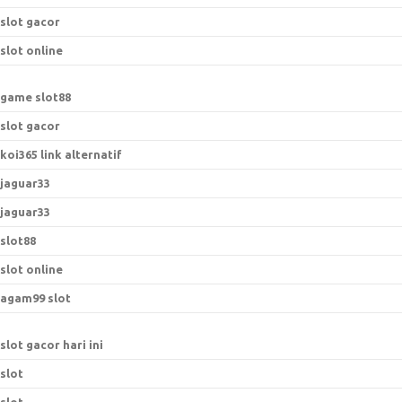
slot gacor
slot online
game slot88
slot gacor
koi365 link alternatif
jaguar33
jaguar33
slot88
slot online
agam99 slot
slot gacor hari ini
slot