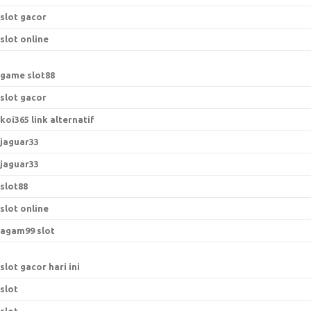
slot gacor
slot online
game slot88
slot gacor
koi365 link alternatif
jaguar33
jaguar33
slot88
slot online
agam99 slot
slot gacor hari ini
slot