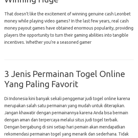
That doesn’t like the excitement of winning genuine cash Leonbet
money while playing video games? In the last few years, real cash
money payout games have obtained enormous popularity, providing
players the opportunity to turn their gaming abilities into tangible
incentives. Whether you’re a seasoned gamer
3 Jenis Permainan Togel Online
Yang Paling Favorit
Di Indonesia kini banyak sekali penggemar judi togel online karena
merupakan salah satu permainan yang mudah untuk diterapkan.
Jangan khawatir dengan permainannya karena Anda bisa bermain
dengan aman dan terpercaya melalui situs judi togel terbaik.
Dengan bergabung di sini setiap hari pemain akan mendapatkan
rekomendasi permainan togel yang menarik dan sederhana. Tidak