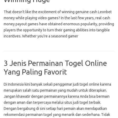
That doesn’t like the excitement of winning genuine cash Leonbet
money while playing video games? In the last few years, real cash
money payout games have obtained enormous popularity, providing
players the opportunity to turn their gaming abilities into tangible
incentives. Whether you’re a seasoned gamer
3 Jenis Permainan Togel Online
Yang Paling Favorit
Di Indonesia kini banyak sekali penggemar judi togel online karena
merupakan salah satu permainan yang mudah untuk diterapkan.
Jangan khawatir dengan permainannya karena Anda bisa bermain
dengan aman dan terpercaya melalui situs judi togel terbaik.
Dengan bergabung di sini setiap hari pemain akan mendapatkan
rekomendasi permainan togel yang menarik dan sederhana. Tidak