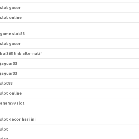
slot gacor
slot online
game slot88
slot gacor
koi365 link alternatif
jaguar33
jaguar33
slot88
slot online
agam99 slot
slot gacor hari ini
slot