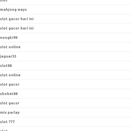
slot
mahjong ways
slot gacor hari ini
slot gacor hari ini
nongki99
slot online
jaguar33
slot88
slot online
slot gacor
sbobet88
slot gacor
mix parlay
slot 777