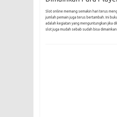
Slot online memang semakin hari terus men
jumlah pemain juga terus bertambah. Ini buk
adalah kegiatan yang menguntungkan jika d
slot juga mudah sebab sudah bisa dimainkan