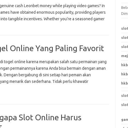
g genuine cash Leonbet money while playing video games? In
Beb
games have obtained enormous popularity, providing players
Dim
es into tangible incentives. Whether you’re a seasoned gamer
slo
slo
el Online Yang Paling Favorit
slo
mej
udi togel online karena merupakan salah satu permainan yang
hk
dengan permainannya karena Anda bisa bermain dengan aman
hk
aik. Dengan bergabung di sini setiap hari pemain akan
ang menarik dan sederhana. Tidak perlu khawatir
hk
slo
slo
apa Slot Online Harus
gam
r