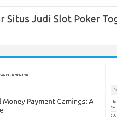
r Situs Judi Slot Poker To
Sea
E GAMPANG MENANG
for:
R
al Money Payment Gamings: A
The
Gui
ge
3 Je