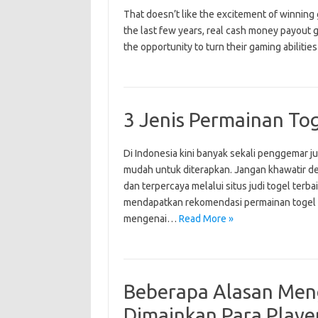
That doesn’t like the excitement of winnin
the last few years, real cash money payout 
the opportunity to turn their gaming abiliti
3 Jenis Permainan Tog
Di Indonesia kini banyak sekali penggemar j
mudah untuk diterapkan. Jangan khawatir 
dan terpercaya melalui situs judi togel terb
mendapatkan rekomendasi permainan togel y
mengenai…
Read More »
Beberapa Alasan Meng
Dimainkan Para Playe