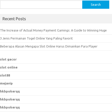
S
e
a
Recent Posts
r
c
The Increase of Actual Money Payment Gamings: A Guide to Winning Huge
h
3 Jenis Permainan Togel Online Yang Paling Favorit
f
o
Beberapa Alasan Mengapa Slot Online Harus Dimainkan Para Player
r
:
slot gacor
slot online
slot88
mejavip
hkbpokerqq
hkbpokerqq
hkbpokerqq