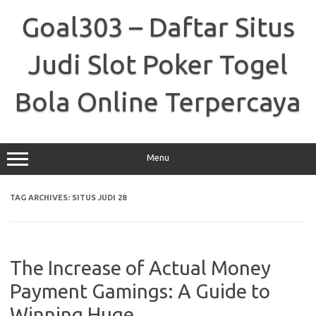
Skip
to
Goal303 – Daftar Situs
content
Judi Slot Poker Togel
Bola Online Terpercaya
Menu
TAG ARCHIVES:
SITUS JUDI 28
The Increase of Actual Money
Payment Gamings: A Guide to
Winning Huge