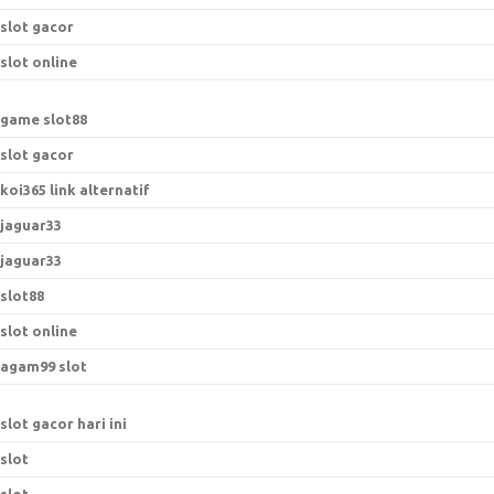
slot gacor
slot online
game slot88
slot gacor
koi365 link alternatif
jaguar33
jaguar33
slot88
slot online
agam99 slot
slot gacor hari ini
slot