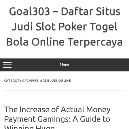
Skip
to
Goal303 – Daftar Situs
content
Judi Slot Poker Togel
Bola Online Terpercaya
Menu
CATEGORY ARCHIVES:
AGEN JUDI ONLINE
The Increase of Actual Money
Payment Gamings: A Guide to
Winning Huge