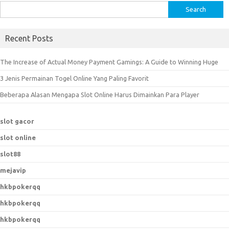
S
e
a
Recent Posts
r
c
The Increase of Actual Money Payment Gamings: A Guide to Winning Huge
h
3 Jenis Permainan Togel Online Yang Paling Favorit
f
o
Beberapa Alasan Mengapa Slot Online Harus Dimainkan Para Player
r
:
slot gacor
slot online
slot88
mejavip
hkbpokerqq
hkbpokerqq
hkbpokerqq