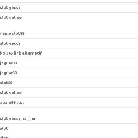
slot gacor
slot online
game slot88
slot gacor
koi365 link alternatif
jaguar33
jaguar33
slot88
slot online
agam99 slot
slot gacor hari ini
slot