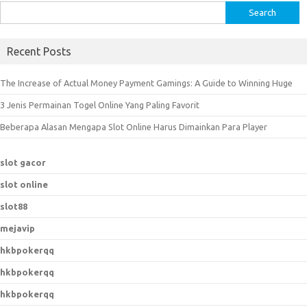
S
e
a
Recent Posts
r
c
The Increase of Actual Money Payment Gamings: A Guide to Winning Huge
h
3 Jenis Permainan Togel Online Yang Paling Favorit
f
o
Beberapa Alasan Mengapa Slot Online Harus Dimainkan Para Player
r
:
slot gacor
slot online
slot88
mejavip
hkbpokerqq
hkbpokerqq
hkbpokerqq