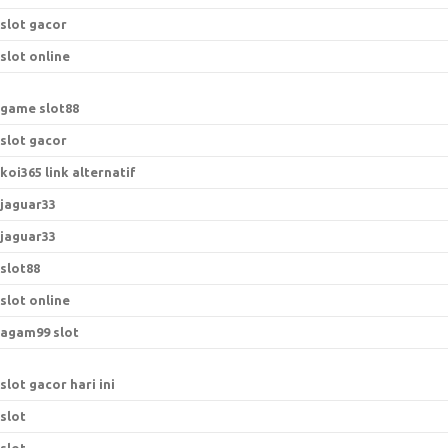
slot gacor
slot online
game slot88
slot gacor
koi365 link alternatif
jaguar33
jaguar33
slot88
slot online
agam99 slot
slot gacor hari ini
slot