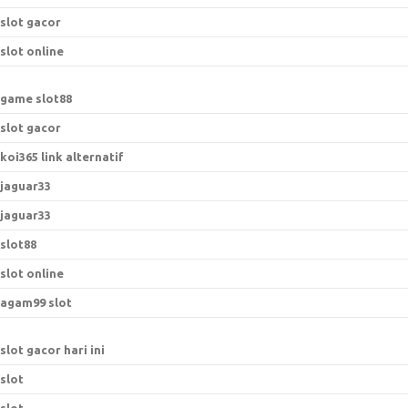
slot gacor
slot online
game slot88
slot gacor
koi365 link alternatif
jaguar33
jaguar33
slot88
slot online
agam99 slot
slot gacor hari ini
slot