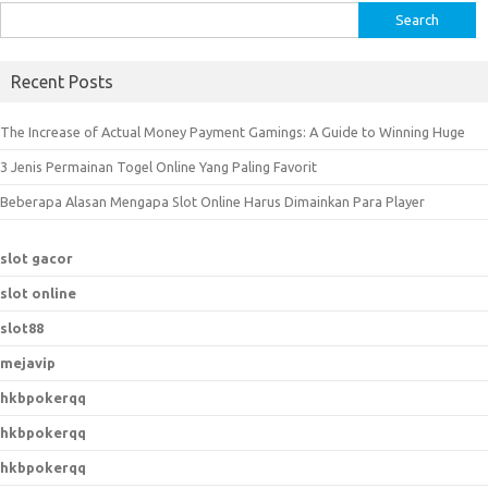
S
e
a
Recent Posts
r
c
The Increase of Actual Money Payment Gamings: A Guide to Winning Huge
h
3 Jenis Permainan Togel Online Yang Paling Favorit
f
o
Beberapa Alasan Mengapa Slot Online Harus Dimainkan Para Player
r
:
slot gacor
slot online
slot88
mejavip
hkbpokerqq
hkbpokerqq
hkbpokerqq