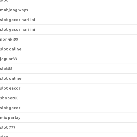
slot
mahjong ways
slot gacor hari ini
slot gacor hari ini
nongki99
slot online
jaguar33
slot88
slot online
slot gacor
sbobet88
slot gacor
mix parlay
slot 777