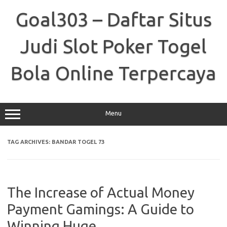
Skip
to
Goal303 – Daftar Situs
content
Judi Slot Poker Togel
Bola Online Terpercaya
Menu
TAG ARCHIVES:
BANDAR TOGEL 73
The Increase of Actual Money
Payment Gamings: A Guide to
Winning Huge