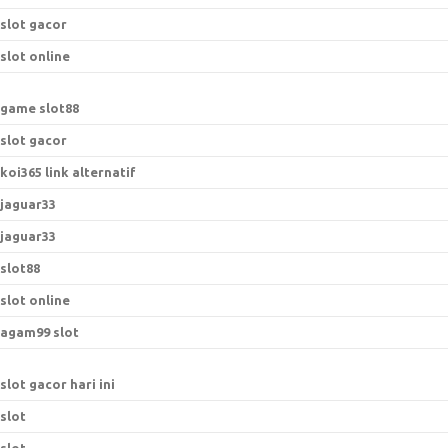
slot gacor
slot online
game slot88
slot gacor
koi365 link alternatif
jaguar33
jaguar33
slot88
slot online
agam99 slot
slot gacor hari ini
slot