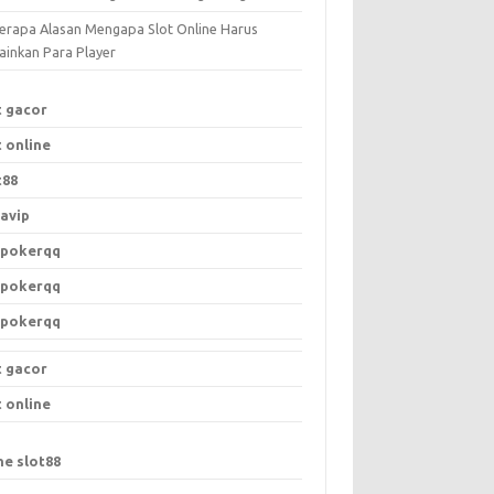
erapa Alasan Mengapa Slot Online Harus
ainkan Para Player
t gacor
t online
t88
avip
bpokerqq
bpokerqq
bpokerqq
t gacor
t online
e slot88