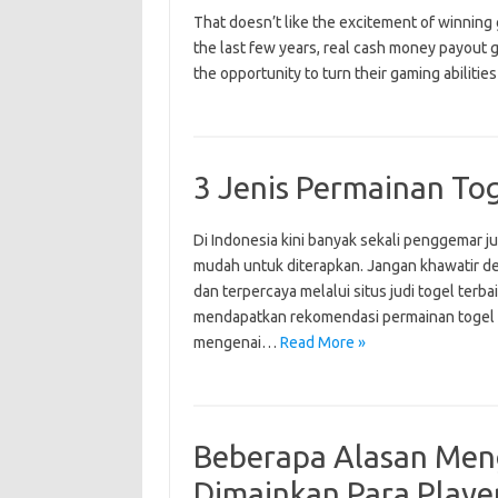
That doesn’t like the excitement of winnin
the last few years, real cash money payout 
the opportunity to turn their gaming abiliti
3 Jenis Permainan Tog
Di Indonesia kini banyak sekali penggemar j
mudah untuk diterapkan. Jangan khawatir 
dan terpercaya melalui situs judi togel terb
mendapatkan rekomendasi permainan togel y
mengenai…
Read More »
Beberapa Alasan Meng
Dimainkan Para Playe