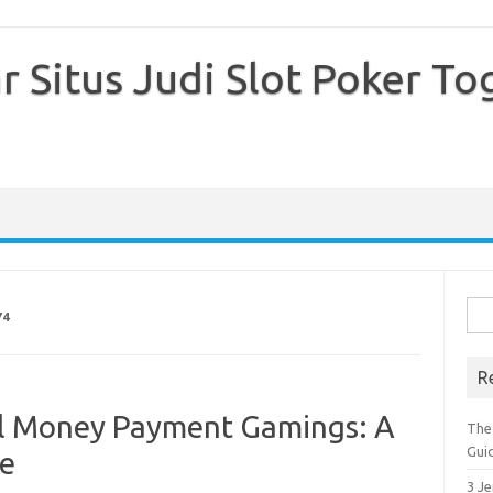
r Situs Judi Slot Poker To
Sea
74
for:
R
al Money Payment Gamings: A
The
Gui
ge
3 Je