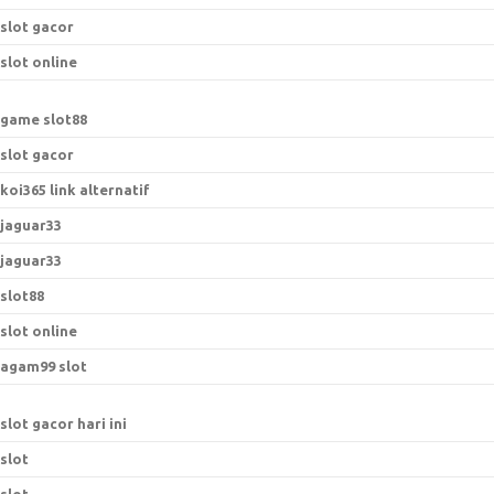
slot gacor
slot online
game slot88
slot gacor
koi365 link alternatif
jaguar33
jaguar33
slot88
slot online
agam99 slot
slot gacor hari ini
slot