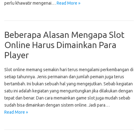
perlu khawatir mengenai…
Read More »
Beberapa Alasan Mengapa Slot
Online Harus Dimainkan Para
Player
Slot online memang semakin hari terus mengalami perkembangan di
setiap tahunnya. Jenis permainan dan jumlah pemain juga terus
bertambah. Ini bukan sebuah hal yang mengejutkan. Sebab kegiatan
satu ini adalah kegiatan yang menguntungkan jika dilakukan dengan
tepat dan benar. Dan cara memainkan game slot juga mudah sebab
sudah bisa dimainkan dengan sistem online. Jadi para…
Read More »