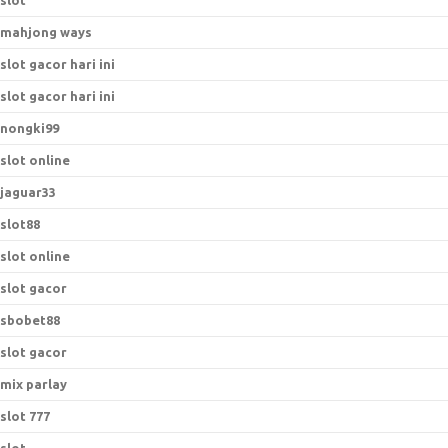
slot
mahjong ways
slot gacor hari ini
slot gacor hari ini
nongki99
slot online
jaguar33
slot88
slot online
slot gacor
sbobet88
slot gacor
mix parlay
slot 777