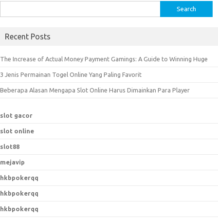
S
e
a
Recent Posts
r
c
The Increase of Actual Money Payment Gamings: A Guide to Winning Huge
h
3 Jenis Permainan Togel Online Yang Paling Favorit
f
o
Beberapa Alasan Mengapa Slot Online Harus Dimainkan Para Player
r
:
slot gacor
slot online
slot88
mejavip
hkbpokerqq
hkbpokerqq
hkbpokerqq