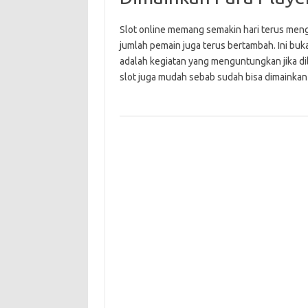
Slot online memang semakin hari terus men
jumlah pemain juga terus bertambah. Ini buk
adalah kegiatan yang menguntungkan jika d
slot juga mudah sebab sudah bisa dimainkan