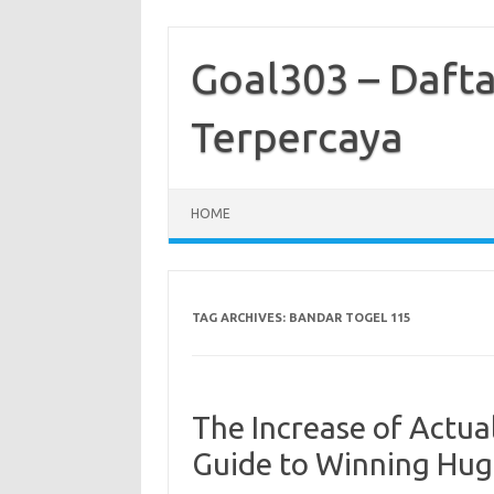
Skip
to
content
Goal303 – Dafta
Terpercaya
HOME
TAG ARCHIVES:
BANDAR TOGEL 115
The Increase of Actu
Guide to Winning Hu