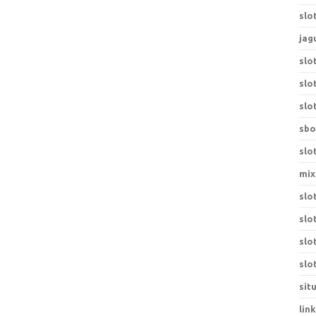
slo
jag
slo
slo
slo
sbo
slo
mix
slo
slo
slo
slo
sit
lin