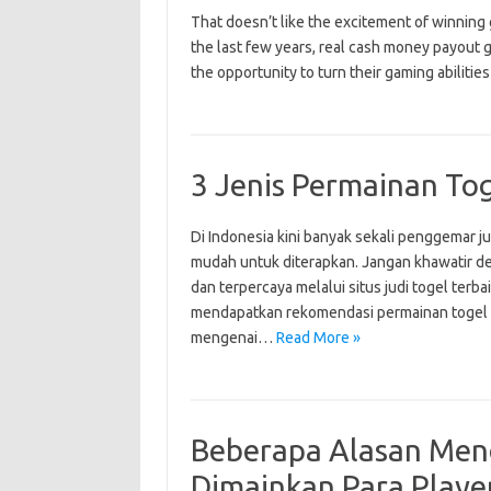
That doesn’t like the excitement of winnin
the last few years, real cash money payout 
the opportunity to turn their gaming abiliti
3 Jenis Permainan Tog
Di Indonesia kini banyak sekali penggemar j
mudah untuk diterapkan. Jangan khawatir 
dan terpercaya melalui situs judi togel terb
mendapatkan rekomendasi permainan togel y
mengenai…
Read More »
Beberapa Alasan Meng
Dimainkan Para Playe