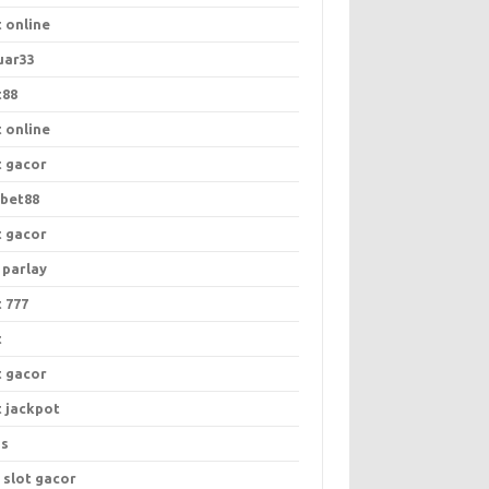
t online
uar33
t88
t online
t gacor
bet88
t gacor
 parlay
t 777
t
t gacor
t jackpot
us
k slot gacor