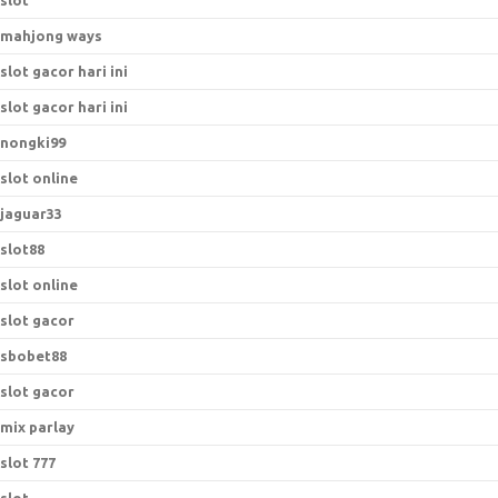
slot
mahjong ways
slot gacor hari ini
slot gacor hari ini
nongki99
slot online
jaguar33
slot88
slot online
slot gacor
sbobet88
slot gacor
mix parlay
slot 777