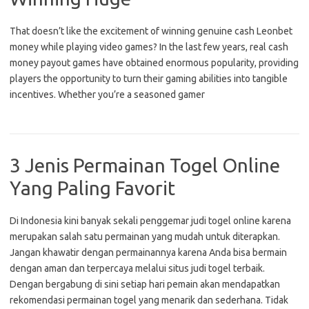
That doesn’t like the excitement of winning genuine cash Leonbet
money while playing video games? In the last few years, real cash
money payout games have obtained enormous popularity, providing
players the opportunity to turn their gaming abilities into tangible
incentives. Whether you’re a seasoned gamer
3 Jenis Permainan Togel Online
Yang Paling Favorit
Di Indonesia kini banyak sekali penggemar judi togel online karena
merupakan salah satu permainan yang mudah untuk diterapkan.
Jangan khawatir dengan permainannya karena Anda bisa bermain
dengan aman dan terpercaya melalui situs judi togel terbaik.
Dengan bergabung di sini setiap hari pemain akan mendapatkan
rekomendasi permainan togel yang menarik dan sederhana. Tidak