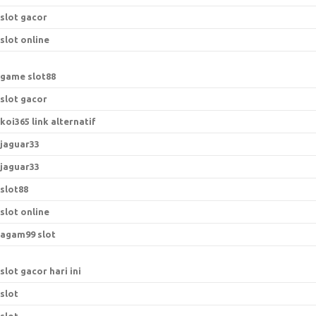
slot gacor
slot online
game slot88
slot gacor
koi365 link alternatif
jaguar33
jaguar33
slot88
slot online
agam99 slot
slot gacor hari ini
slot