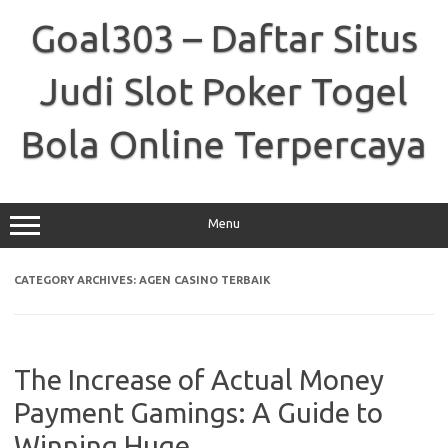
Skip
to
Goal303 – Daftar Situs
content
Judi Slot Poker Togel
Bola Online Terpercaya
Menu
CATEGORY ARCHIVES:
AGEN CASINO TERBAIK
The Increase of Actual Money
Payment Gamings: A Guide to
Winning Huge