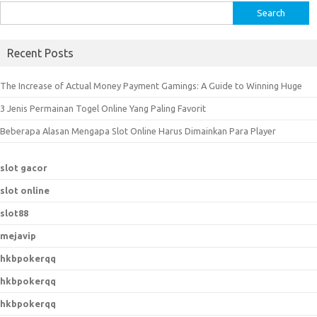
S
e
a
Recent Posts
r
c
The Increase of Actual Money Payment Gamings: A Guide to Winning Huge
h
3 Jenis Permainan Togel Online Yang Paling Favorit
f
o
Beberapa Alasan Mengapa Slot Online Harus Dimainkan Para Player
r
:
slot gacor
slot online
slot88
mejavip
hkbpokerqq
hkbpokerqq
hkbpokerqq