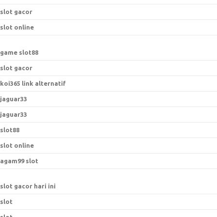
slot gacor
slot online
game slot88
slot gacor
koi365 link alternatif
jaguar33
jaguar33
slot88
slot online
agam99 slot
slot gacor hari ini
slot