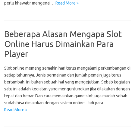
perlu khawatir mengenai…
Read More »
Beberapa Alasan Mengapa Slot
Online Harus Dimainkan Para
Player
Slot online memang semakin hari terus mengalami perkembangan di
setiap tahunnya. Jenis permainan dan jumlah pemain juga terus
bertambah. Ini bukan sebuah hal yang mengejutkan. Sebab kegiatan
satu ini adalah kegiatan yang menguntungkan jika dilakukan dengan
tepat dan benar. Dan cara memainkan game slot juga mudah sebab
sudah bisa dimainkan dengan sistem online. Jadi para…
Read More »