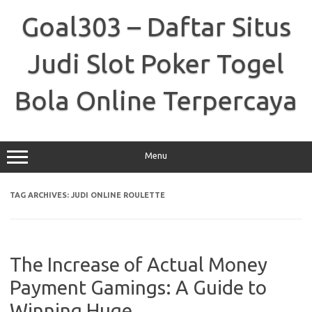
Skip
to
Goal303 – Daftar Situs
content
Judi Slot Poker Togel
Bola Online Terpercaya
Menu
TAG ARCHIVES:
JUDI ONLINE ROULETTE
The Increase of Actual Money
Payment Gamings: A Guide to
Winning Huge