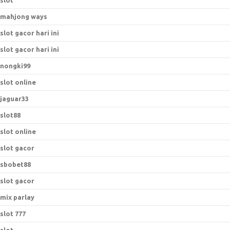
slot
mahjong ways
slot gacor hari ini
slot gacor hari ini
nongki99
slot online
jaguar33
slot88
slot online
slot gacor
sbobet88
slot gacor
mix parlay
slot 777