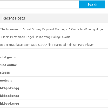
S
e
a
Recent Posts
r
c
The Increase of Actual Money Payment Gamings: A Guide to Winning Huge
h
3 Jenis Permainan Togel Online Yang Paling Favorit
f
o
Beberapa Alasan Mengapa Slot Online Harus Dimainkan Para Player
r
:
slot gacor
slot online
slot88
mejavip
hkbpokerqq
hkbpokerqq
hkbpokerqq