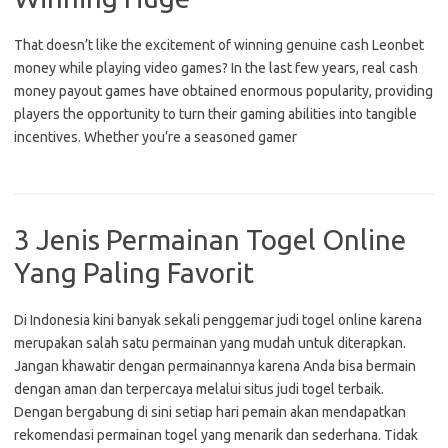
That doesn’t like the excitement of winning genuine cash Leonbet
money while playing video games? In the last few years, real cash
money payout games have obtained enormous popularity, providing
players the opportunity to turn their gaming abilities into tangible
incentives. Whether you’re a seasoned gamer
3 Jenis Permainan Togel Online
Yang Paling Favorit
Di Indonesia kini banyak sekali penggemar judi togel online karena
merupakan salah satu permainan yang mudah untuk diterapkan.
Jangan khawatir dengan permainannya karena Anda bisa bermain
dengan aman dan terpercaya melalui situs judi togel terbaik.
Dengan bergabung di sini setiap hari pemain akan mendapatkan
rekomendasi permainan togel yang menarik dan sederhana. Tidak