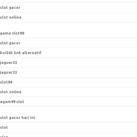
slot gacor
slot online
game slot88
slot gacor
koi365 link alternatif
jaguar33
jaguar33
slot88
slot online
agam99 slot
slot gacor hari ini
slot