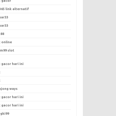
t gacor
365 link alternatif
uar33
uar33
t88
t online
m99 slot
t gacor hari ini
t
t
jong ways
t gacor hari ini
t gacor hari ini
gki99