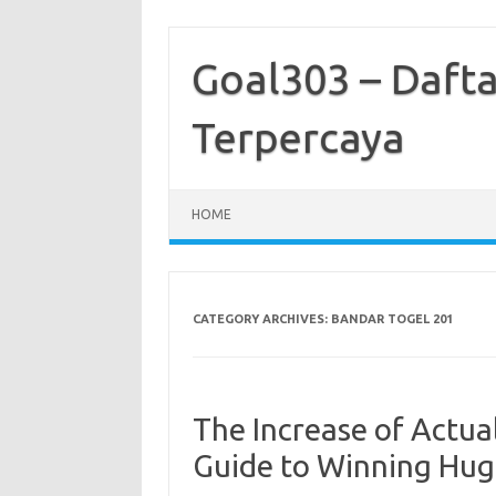
Skip
to
content
Goal303 – Dafta
Terpercaya
HOME
CATEGORY ARCHIVES:
BANDAR TOGEL 201
The Increase of Actu
Guide to Winning Hu