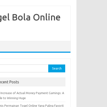
gel Bola Online
rch
ecent Posts
 Increase of Actual Money Payment Gamings: A
de to Winning Huge
nis Permainan Togel Online Yang Paling Favorit