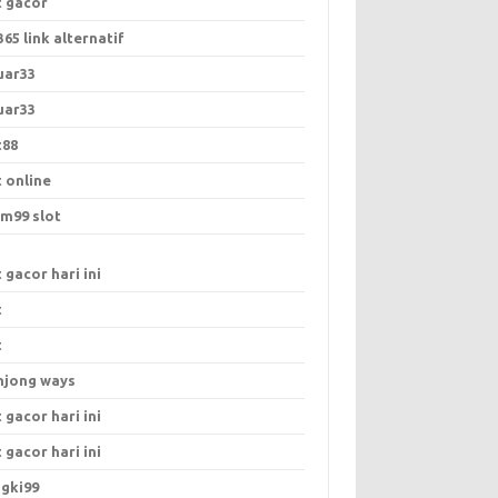
t gacor
365 link alternatif
uar33
uar33
t88
t online
m99 slot
t gacor hari ini
t
t
jong ways
t gacor hari ini
t gacor hari ini
gki99