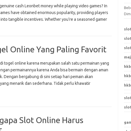
g genuine cash Leonbet money while playing video games? In
Beb
games have obtained enormous popularity, providing players
Dim
es into tangible incentives. Whether you’re a seasoned gamer
slo
slo
el Online Yang Paling Favorit
slo
mej
udi togel online karena merupakan salah satu permainan yang
hk
dengan permainannya karena Anda bisa bermain dengan aman
hk
aik. Dengan bergabung di sini setiap hari pemain akan
ang menarik dan sederhana. Tidak perlu khawatir
hk
slo
slo
apa Slot Online Harus
gam
r