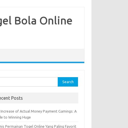
gel Bola Online
rch
ecent Posts
 Increase of Actual Money Payment Gamings: A
de to Winning Huge
nis Permainan Togel Online Yang Paling Favorit