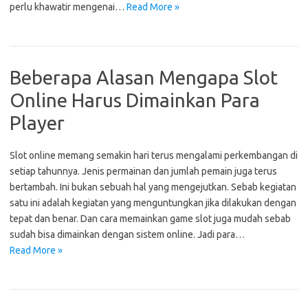
perlu khawatir mengenai…
Read More »
Beberapa Alasan Mengapa Slot
Online Harus Dimainkan Para
Player
Slot online memang semakin hari terus mengalami perkembangan di
setiap tahunnya. Jenis permainan dan jumlah pemain juga terus
bertambah. Ini bukan sebuah hal yang mengejutkan. Sebab kegiatan
satu ini adalah kegiatan yang menguntungkan jika dilakukan dengan
tepat dan benar. Dan cara memainkan game slot juga mudah sebab
sudah bisa dimainkan dengan sistem online. Jadi para…
Read More »