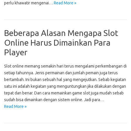
perlu khawatir mengenai…
Read More »
Beberapa Alasan Mengapa Slot
Online Harus Dimainkan Para
Player
Slot online memang semakin hari terus mengalami perkembangan di
setiap tahunnya. Jenis permainan dan jumlah pemain juga terus
bertambah. Ini bukan sebuah hal yang mengejutkan. Sebab kegiatan
satu ini adalah kegiatan yang menguntungkan jika dilakukan dengan
tepat dan benar. Dan cara memainkan game slot juga mudah sebab
sudah bisa dimainkan dengan sistem online. Jadi para…
Read More »