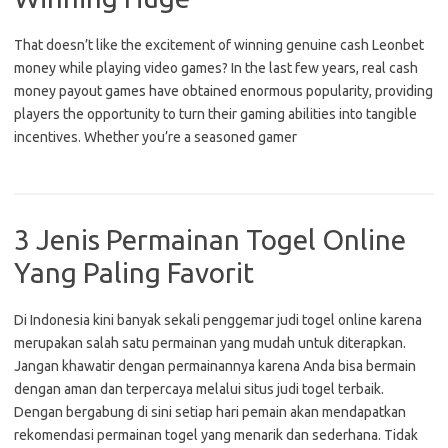
That doesn’t like the excitement of winning genuine cash Leonbet
money while playing video games? In the last few years, real cash
money payout games have obtained enormous popularity, providing
players the opportunity to turn their gaming abilities into tangible
incentives. Whether you’re a seasoned gamer
3 Jenis Permainan Togel Online
Yang Paling Favorit
Di Indonesia kini banyak sekali penggemar judi togel online karena
merupakan salah satu permainan yang mudah untuk diterapkan.
Jangan khawatir dengan permainannya karena Anda bisa bermain
dengan aman dan terpercaya melalui situs judi togel terbaik.
Dengan bergabung di sini setiap hari pemain akan mendapatkan
rekomendasi permainan togel yang menarik dan sederhana. Tidak