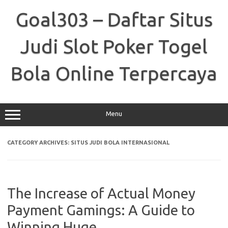
Skip
to
Goal303 – Daftar Situs
content
Judi Slot Poker Togel
Bola Online Terpercaya
Menu
CATEGORY ARCHIVES:
SITUS JUDI BOLA INTERNASIONAL
The Increase of Actual Money
Payment Gamings: A Guide to
Winning Huge