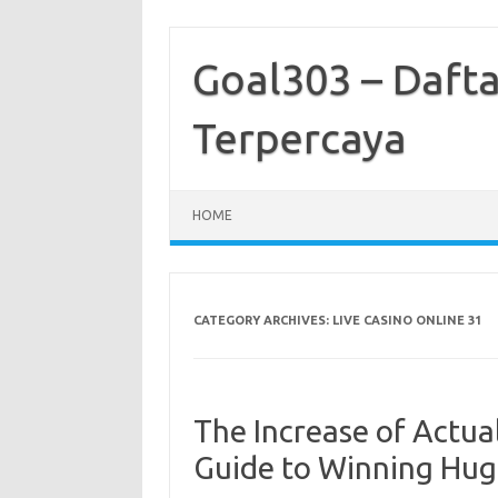
Skip
to
content
Goal303 – Dafta
Terpercaya
HOME
CATEGORY ARCHIVES:
LIVE CASINO ONLINE 31
The Increase of Actu
Guide to Winning Hu