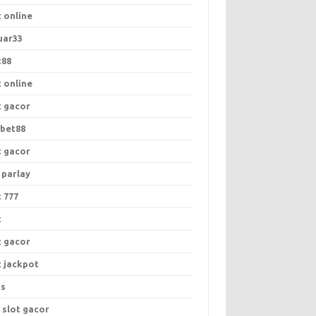
t online
uar33
t88
t online
t gacor
bet88
t gacor
 parlay
t 777
t
t gacor
t jackpot
us
k slot gacor