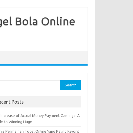
gel Bola Online
rch
ecent Posts
 Increase of Actual Money Payment Gamings: A
de to Winning Huge
nis Permainan Togel Online Yang Paling Favorit