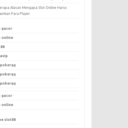
erapa Alasan Mengapa Slot Online Harus
ainkan Para Player
t gacor
t online
t88
avip
bpokerqq
bpokerqq
bpokerqq
t gacor
t online
e slot88