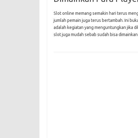
Slot online memang semakin hari terus men
jumlah pemain juga terus bertambah. Ini buk
adalah kegiatan yang menguntungkan jika d
slot juga mudah sebab sudah bisa dimainkan