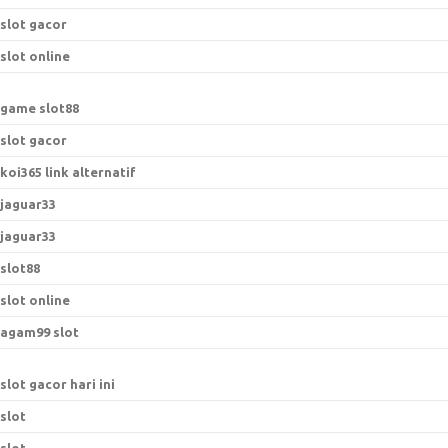
slot gacor
slot online
game slot88
slot gacor
koi365 link alternatif
jaguar33
jaguar33
slot88
slot online
agam99 slot
slot gacor hari ini
slot