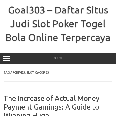
Skip
to
Goal303 – Daftar Situs
content
Judi Slot Poker Togel
Bola Online Terpercaya
Menu
TAG ARCHIVES:
SLOT GACOR 23
The Increase of Actual Money
Payment Gamings: A Guide to
Winning Huge