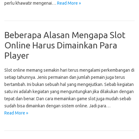
perlu khawatir mengenai…
Read More »
Beberapa Alasan Mengapa Slot
Online Harus Dimainkan Para
Player
Slot online memang semakin hari terus mengalami perkembangan di
setiap tahunnya. Jenis permainan dan jumlah pemain juga terus
bertambah. Ini bukan sebuah hal yang mengejutkan. Sebab kegiatan
satu ini adalah kegiatan yang menguntungkan jika dilakukan dengan
tepat dan benar. Dan cara memainkan game slot juga mudah sebab
sudah bisa dimainkan dengan sistem online. Jadi para…
Read More »