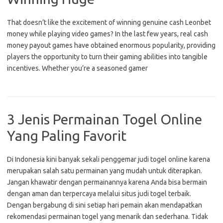
That doesn’t like the excitement of winning genuine cash Leonbet
money while playing video games? In the last few years, real cash
money payout games have obtained enormous popularity, providing
players the opportunity to turn their gaming abilities into tangible
incentives. Whether you’re a seasoned gamer
3 Jenis Permainan Togel Online
Yang Paling Favorit
Di Indonesia kini banyak sekali penggemar judi togel online karena
merupakan salah satu permainan yang mudah untuk diterapkan.
Jangan khawatir dengan permainannya karena Anda bisa bermain
dengan aman dan terpercaya melalui situs judi togel terbaik.
Dengan bergabung di sini setiap hari pemain akan mendapatkan
rekomendasi permainan togel yang menarik dan sederhana. Tidak