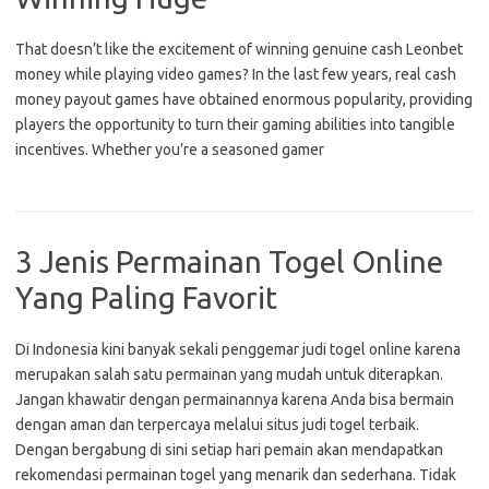
That doesn’t like the excitement of winning genuine cash Leonbet
money while playing video games? In the last few years, real cash
money payout games have obtained enormous popularity, providing
players the opportunity to turn their gaming abilities into tangible
incentives. Whether you’re a seasoned gamer
3 Jenis Permainan Togel Online
Yang Paling Favorit
Di Indonesia kini banyak sekali penggemar judi togel online karena
merupakan salah satu permainan yang mudah untuk diterapkan.
Jangan khawatir dengan permainannya karena Anda bisa bermain
dengan aman dan terpercaya melalui situs judi togel terbaik.
Dengan bergabung di sini setiap hari pemain akan mendapatkan
rekomendasi permainan togel yang menarik dan sederhana. Tidak