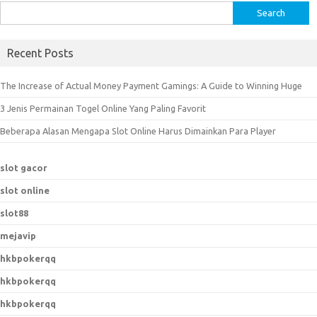
S
e
a
Recent Posts
r
c
The Increase of Actual Money Payment Gamings: A Guide to Winning Huge
h
3 Jenis Permainan Togel Online Yang Paling Favorit
f
o
Beberapa Alasan Mengapa Slot Online Harus Dimainkan Para Player
r
:
slot gacor
slot online
slot88
mejavip
hkbpokerqq
hkbpokerqq
hkbpokerqq