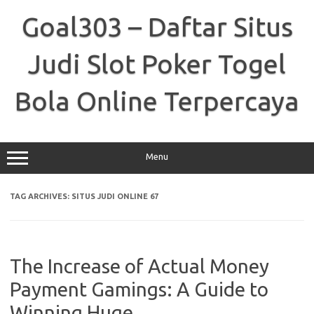
Skip
to
Goal303 – Daftar Situs
content
Judi Slot Poker Togel
Bola Online Terpercaya
Menu
TAG ARCHIVES:
SITUS JUDI ONLINE 67
The Increase of Actual Money
Payment Gamings: A Guide to
Winning Huge