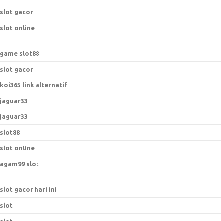
slot gacor
slot online
game slot88
slot gacor
koi365 link alternatif
jaguar33
jaguar33
slot88
slot online
agam99 slot
slot gacor hari ini
slot