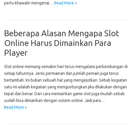
perlu khawatir mengenai…
Read More »
Beberapa Alasan Mengapa Slot
Online Harus Dimainkan Para
Player
Slot online memang semakin hari terus mengalami perkembangan di
setiap tahunnya. Jenis permainan dan jumlah pemain juga terus
bertambah. Ini bukan sebuah hal yang mengejutkan. Sebab kegiatan
satu ini adalah kegiatan yang menguntungkan jika dilakukan dengan
tepat dan benar. Dan cara memainkan game slot juga mudah sebab
sudah bisa dimainkan dengan sistem online. Jadi para…
Read More »