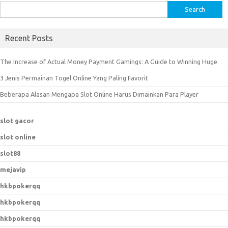
S
e
a
Recent Posts
r
c
The Increase of Actual Money Payment Gamings: A Guide to Winning Huge
h
3 Jenis Permainan Togel Online Yang Paling Favorit
f
o
Beberapa Alasan Mengapa Slot Online Harus Dimainkan Para Player
r
:
slot gacor
slot online
slot88
mejavip
hkbpokerqq
hkbpokerqq
hkbpokerqq