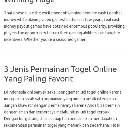
That doesn’t like the excitement of winning genuine cash Leonbet
money while playing video games? In the last few years, real cash
money payout games have obtained enormous popularity, providing
players the opportunity to turn their gaming abilities into tangible
incentives. Whether you’re a seasoned gamer
3 Jenis Permainan Togel Online
Yang Paling Favorit
Di Indonesia kini banyak sekali penggemar judi togel online karena
merupakan salah satu permainan yang mudah untuk diterapkan.
Jangan khawatir dengan permainannya karena Anda bisa bermain
dengan aman dan terpercaya melalui situs judi togel terbaik.
Dengan bergabung di sini setiap hari pemain akan mendapatkan
rekomendasi permainan togel yang menarik dan sederhana. Tidak