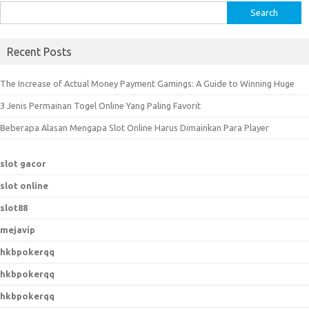
S
e
a
Recent Posts
r
c
The Increase of Actual Money Payment Gamings: A Guide to Winning Huge
h
3 Jenis Permainan Togel Online Yang Paling Favorit
f
o
Beberapa Alasan Mengapa Slot Online Harus Dimainkan Para Player
r
:
slot gacor
slot online
slot88
mejavip
hkbpokerqq
hkbpokerqq
hkbpokerqq