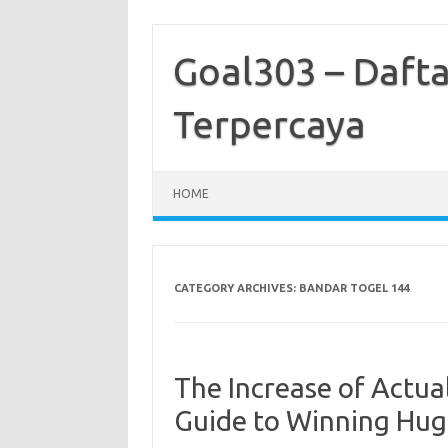
Skip
to
content
Goal303 – Dafta
Terpercaya
HOME
CATEGORY ARCHIVES:
BANDAR TOGEL 144
The Increase of Actu
Guide to Winning Hu