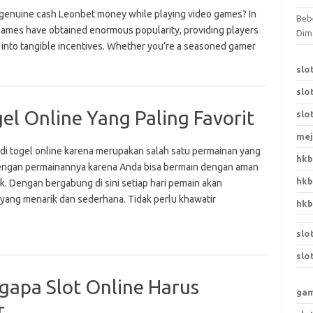
g genuine cash Leonbet money while playing video games? In
Beb
games have obtained enormous popularity, providing players
Dim
es into tangible incentives. Whether you’re a seasoned gamer
slo
slo
el Online Yang Paling Favorit
slo
mej
udi togel online karena merupakan salah satu permainan yang
hk
dengan permainannya karena Anda bisa bermain dengan aman
hk
aik. Dengan bergabung di sini setiap hari pemain akan
ang menarik dan sederhana. Tidak perlu khawatir
hk
slo
slo
apa Slot Online Harus
gam
r