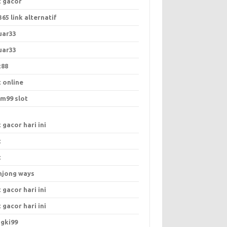
t gacor
365 link alternatif
uar33
uar33
t88
t online
m99 slot
t gacor hari ini
t
t
jong ways
t gacor hari ini
t gacor hari ini
gki99