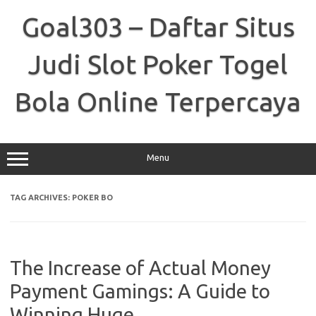
Skip
to
Goal303 – Daftar Situs
content
Judi Slot Poker Togel
Bola Online Terpercaya
Menu
TAG ARCHIVES:
POKER BO
The Increase of Actual Money
Payment Gamings: A Guide to
Winning Huge