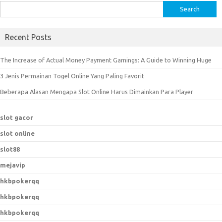
S
e
a
Recent Posts
r
c
The Increase of Actual Money Payment Gamings: A Guide to Winning Huge
h
3 Jenis Permainan Togel Online Yang Paling Favorit
f
o
Beberapa Alasan Mengapa Slot Online Harus Dimainkan Para Player
r
:
slot gacor
slot online
slot88
mejavip
hkbpokerqq
hkbpokerqq
hkbpokerqq